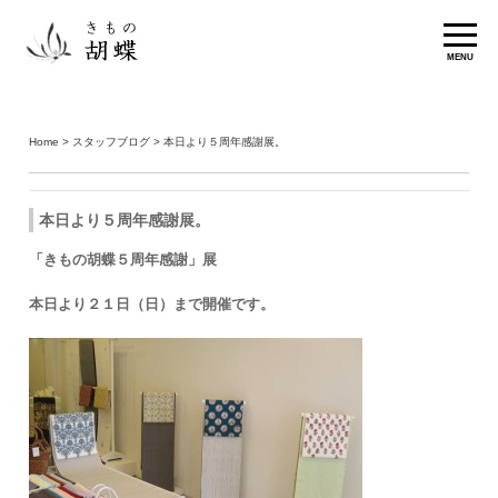
ホーム
きもの胡蝶のご案内
MENU
スタッフブログ
お知らせ
Home
>
スタッフブログ
> 本日より５周年感謝展。
ギャラリー
お問い合わせ
本日より５周年感謝展。
「きもの胡蝶５周年感謝」展
本日より２１日（日）まで開催です。